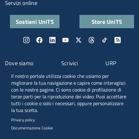
Servizi online
Sostieni UniTS
Store UniTS
Dove siamo
Scrivici
URP
Il nostro portale utilizza cookie che usiamo per
Fascia A ANVUR
migliorare la tua navigazione e capire come interagisci
con le nostre pagine. Ci sono cookie di profilazione di
terze parti per la riproduzione dei video. Puoi accettare
tutti i cookie o solo i necessari, oppure personalizzare
Piazzale Europa, 1 - 34127 - Trieste, Italia -
la tua scelta.
Tel. +39 040 558 7111 - P.IVA 00211830328
Privacy policy
C.F. 80013890324 - P.E.C. ateneo@pec.units.it
Documentazione Cookie