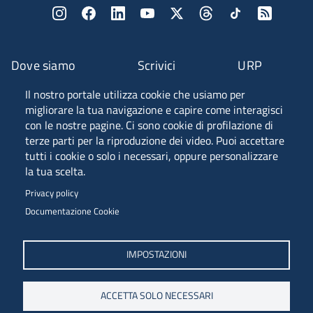
Dove siamo
Scrivici
URP
Il nostro portale utilizza cookie che usiamo per
Fascia A ANVUR
migliorare la tua navigazione e capire come interagisci
con le nostre pagine. Ci sono cookie di profilazione di
terze parti per la riproduzione dei video. Puoi accettare
tutti i cookie o solo i necessari, oppure personalizzare
Piazzale Europa, 1 - 34127 - Trieste, Italia -
la tua scelta.
Tel. +39 040 558 7111 - P.IVA 00211830328
Privacy policy
C.F. 80013890324 - P.E.C. ateneo@pec.units.it
Documentazione Cookie
IMPOSTAZIONI
ACCETTA SOLO NECESSARI