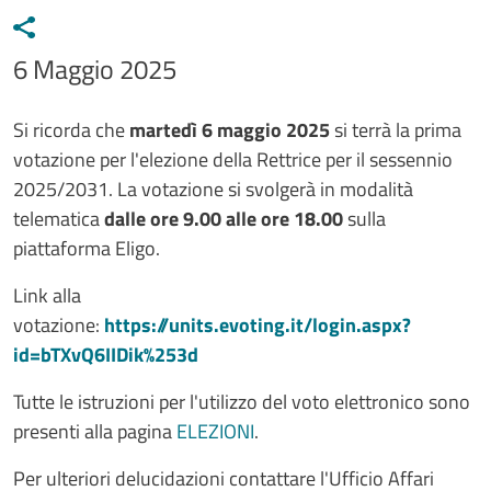
Data avviso
6 Maggio 2025
Testo avviso
Si ricorda che
martedì 6 maggio 2025
si terrà la prima
votazione per l'elezione della Rettrice per il sessennio
2025/2031. La votazione si svolgerà in modalità
telematica
dalle ore 9.00 alle ore 18.00
sulla
piattaforma Eligo.
Link alla
votazione:
https://units.evoting.it/login.aspx?
id=bTXvQ6IIDik%253d
Tutte le istruzioni per l'utilizzo del voto elettronico sono
presenti alla pagina
ELEZIONI
.
Per ulteriori delucidazioni contattare l'Ufficio Affari