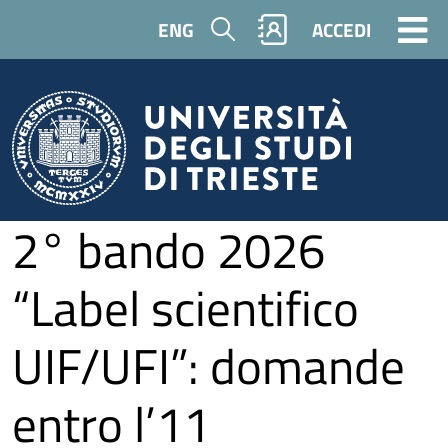
Salta al contenuto principale
Cerca
ENG
ACCEDI
2° bando 2026
“Label scientifico
UIF/UFI”: domande
entro l’11